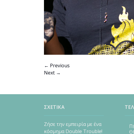
←
Previous
Next
→
ΣΧΕΤΙΚΑ
ΤΕΛ
Ζήσε την εμπειρία με ένα
Π
κόσμημα Double Trouble!
Θ