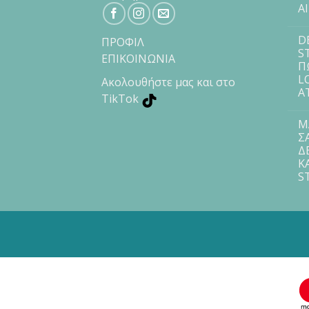
Α
D
ΠΡΟΦΙΛ
S
ΕΠΙΚΟΙΝΩΝΙΑ
Π
L
Ακολουθήστε μας και στο
Α
TikTok
Μ
Σ
Δ
Κ
S