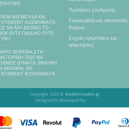
ΙΣΘΗΤΙΚΗ
Πωλήσεις χονδρικής
ENIM ΒΕΡΜΟΥΔΑ ΚΑΙ
Συσκευασία και αποστολές
TATEMENT ΚΟΣΜΗΜΑΤΑ:
δώρων
ΩΣ ΝΑ ΜΗ ΔΕΙΧΝΕΙ ΤΟ
OOK ΟΥΤΕ ΠΑΙΔΙΚΟ ΟΥΤΕ
Συχνές ερωτήσεις και
ΤΥΧΟ
απαντήσεις
ΑΥΡΟ ΦΟΡΕΜΑ ΣΤΗ
ΑΝΤΟΡΙΝΗ: ΠΩΣ ΝΑ
ΕΙΧΝΕΙΣ ΔΥΝΑΤΗ, ΘΗΛΥΚΗ
ΑΙ MAXIMAL ΜΕ
TATEMENT ΚΟΣΜΗΜΑΤΑ
Copyright 2026 ©
doubletrouble.gr
Designed & developed by
ASK