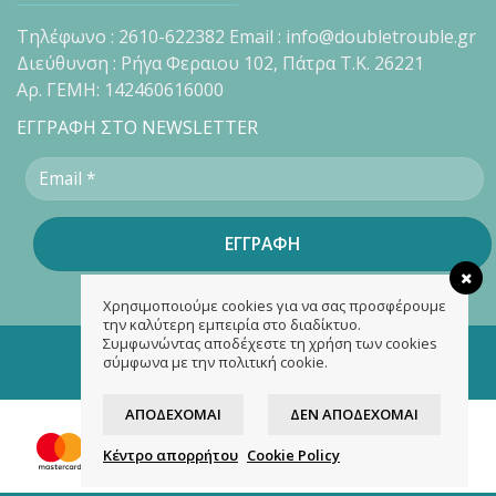
Τηλέφωνο : 2610-622382 Email : info@doubletrouble.gr
Διεύθυνση : Ρήγα Φεραιου 102, Πάτρα Τ.Κ. 26221
Αρ. ΓΕΜΗ: 142460616000
ΕΓΓΡΑΦΗ ΣΤΟ NEWSLETTER
Χρησιμοποιούμε cookies για να σας προσφέρουμε
την καλύτερη εμπειρία στο διαδίκτυο.
Συμφωνώντας αποδέχεστε τη χρήση των cookies
Copyright 2026 ©
doubletrouble.gr
σύμφωνα με την πολιτική cookie.
Designed & developed by
ASK
ΑΠΟΔΈΧΟΜΑΙ
ΔΕΝ ΑΠΟΔΈΧΟΜΑΙ
Κέντρο απορρήτου
Cookie Policy