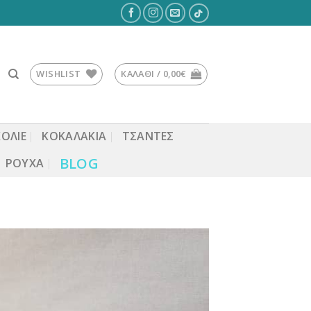
WISHLIST
ΚΑΛΆΘΙ /
0,00
€
ΚΟΛΙΕ
ΚΟΚΑΛΆΚΙΑ
ΤΣΆΝΤΕΣ
BLOG
ΡΟΎΧΑ