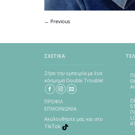
←
Previous
ΣΧΕΤΙΚΑ
ΤΕΛ
Ζήσε την εμπειρία με ένα
Π
κόσμημα Double Trouble!
Θ
Α
D
ΠΡΟΦΙΛ
S
ΕΠΙΚΟΙΝΩΝΙΑ
Π
L
Ακολουθήστε μας και στο
Α
TikTok