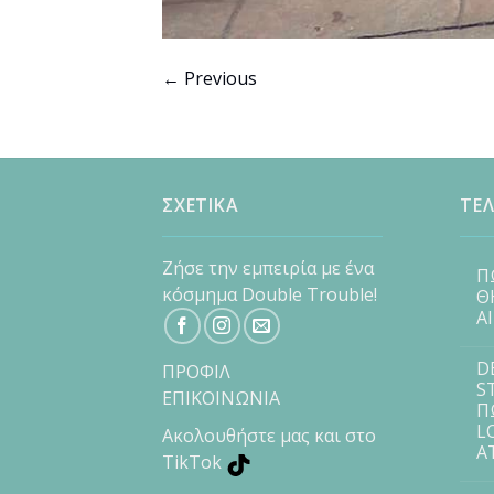
←
Previous
ΣΧΕΤΙΚΑ
ΤΕΛ
Ζήσε την εμπειρία με ένα
Π
κόσμημα Double Trouble!
Θ
Α
D
ΠΡΟΦΙΛ
S
ΕΠΙΚΟΙΝΩΝΙΑ
Π
L
Ακολουθήστε μας και στο
Α
TikTok