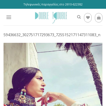
Skip
Τηλεφωνικές παραγγελίες στο 2610-622382
to
content
59436632_302751717293673_7255152171147311083_n