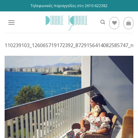
Skip
Τηλεφωνικές παραγγελίες στο 2610-622382
to
content
110239103_126065719172392_8729156414082585747_n