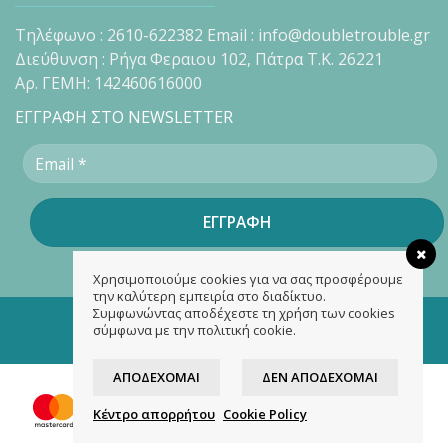
Τηλέφωνο : 2610-622382 Email : info@doubletrouble.gr
Διεύθυνση : Ρήγα Φεραιου 102, Πάτρα Τ.Κ. 26221
Αρ. ΓΕΜΗ: 142460616000
ΕΓΓΡΑΦΗ ΣΤΟ NEWSLETTER
Χρησιμοποιούμε cookies για να σας προσφέρουμε
την καλύτερη εμπειρία στο διαδίκτυο.
Συμφωνώντας αποδέχεστε τη χρήση των cookies
Copyright 2026 ©
doubletrouble.gr
σύμφωνα με την πολιτική cookie.
Designed & developed by
ASK
ΑΠΟΔΈΧΟΜΑΙ
ΔΕΝ ΑΠΟΔΈΧΟΜΑΙ
Κέντρο απορρήτου
Cookie Policy