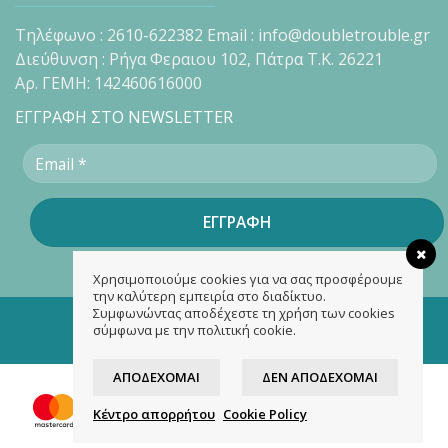
Τηλέφωνο : 2610-622382 Email : info@doubletrouble.gr
Διεύθυνση : Ρήγα Φεραιου 102, Πάτρα Τ.Κ. 26221
Αρ. ΓΕΜΗ: 142460616000
ΕΓΓΡΑΦΗ ΣΤΟ NEWSLETTER
Χρησιμοποιούμε cookies για να σας προσφέρουμε
την καλύτερη εμπειρία στο διαδίκτυο.
Συμφωνώντας αποδέχεστε τη χρήση των cookies
Copyright 2026 ©
doubletrouble.gr
σύμφωνα με την πολιτική cookie.
Designed & developed by
ASK
ΑΠΟΔΈΧΟΜΑΙ
ΔΕΝ ΑΠΟΔΈΧΟΜΑΙ
Κέντρο απορρήτου
Cookie Policy