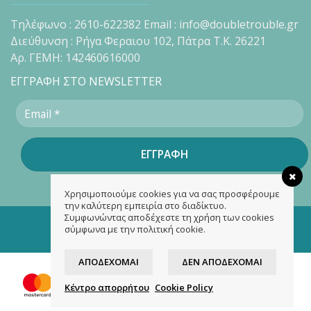
Τηλέφωνο : 2610-622382 Email : info@doubletrouble.gr
Διεύθυνση : Ρήγα Φεραιου 102, Πάτρα Τ.Κ. 26221
Αρ. ΓΕΜΗ: 142460616000
ΕΓΓΡΑΦΗ ΣΤΟ NEWSLETTER
Χρησιμοποιούμε cookies για να σας προσφέρουμε
την καλύτερη εμπειρία στο διαδίκτυο.
Συμφωνώντας αποδέχεστε τη χρήση των cookies
Copyright 2026 ©
doubletrouble.gr
σύμφωνα με την πολιτική cookie.
Designed & developed by
ASK
ΑΠΟΔΈΧΟΜΑΙ
ΔΕΝ ΑΠΟΔΈΧΟΜΑΙ
Κέντρο απορρήτου
Cookie Policy