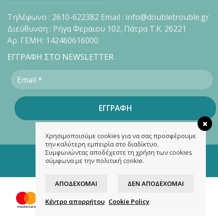
Τηλέφωνο : 2610-622382 Email : info@doubletrouble.gr
Διεύθυνση : Ρήγα Φεραιου 102, Πάτρα Τ.Κ. 26221
Αρ. ΓΕΜΗ: 142460616000
ΕΓΓΡΑΦΗ ΣΤΟ NEWSLETTER
Χρησιμοποιούμε cookies για να σας προσφέρουμε
την καλύτερη εμπειρία στο διαδίκτυο.
Συμφωνώντας αποδέχεστε τη χρήση των cookies
Copyright 2026 ©
doubletrouble.gr
σύμφωνα με την πολιτική cookie.
Designed & developed by
ASK
ΑΠΟΔΈΧΟΜΑΙ
ΔΕΝ ΑΠΟΔΈΧΟΜΑΙ
Κέντρο απορρήτου
Cookie Policy