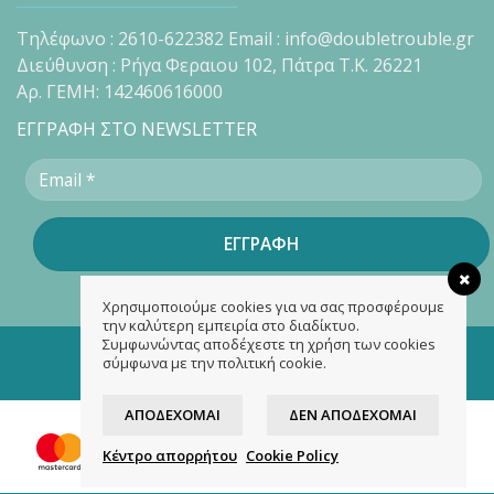
Τηλέφωνο : 2610-622382 Email : info@doubletrouble.gr
Διεύθυνση : Ρήγα Φεραιου 102, Πάτρα Τ.Κ. 26221
Αρ. ΓΕΜΗ: 142460616000
ΕΓΓΡΑΦΗ ΣΤΟ NEWSLETTER
Χρησιμοποιούμε cookies για να σας προσφέρουμε
την καλύτερη εμπειρία στο διαδίκτυο.
Συμφωνώντας αποδέχεστε τη χρήση των cookies
Copyright 2026 ©
doubletrouble.gr
σύμφωνα με την πολιτική cookie.
Designed & developed by
ASK
ΑΠΟΔΈΧΟΜΑΙ
ΔΕΝ ΑΠΟΔΈΧΟΜΑΙ
Κέντρο απορρήτου
Cookie Policy