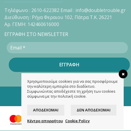
Τηλέφωνο : 2610-622382 Email : info@doubletrouble.gr
Διεύθυνση : Ρήγα Φεραιου 102, Πάτρα Τ.Κ. 26221
Αρ. ΓΕΜΗ: 142460616000
ΕΓΓΡΑΦΗ ΣΤΟ NEWSLETTER
Χρησιμοποιούμε cookies για να σας προσφέρουμε
την καλύτερη εμπειρία στο διαδίκτυο.
Συμφωνώντας αποδέχεστε τη χρήση των cookies
Copyright 2026 ©
doubletrouble.gr
σύμφωνα με την πολιτική cookie.
Designed & developed by
ASK
ΑΠΟΔΈΧΟΜΑΙ
ΔΕΝ ΑΠΟΔΈΧΟΜΑΙ
Κέντρο απορρήτου
Cookie Policy