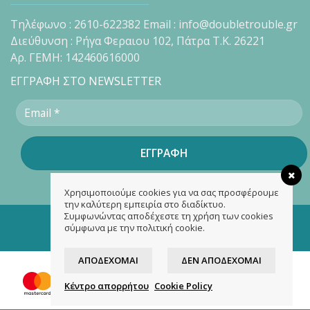
Τηλέφωνο : 2610-622382 Email : info@doubletrouble.gr
Διεύθυνση : Ρήγα Φεραιου 102, Πάτρα Τ.Κ. 26221
Αρ. ΓΕΜΗ: 142460616000
ΕΓΓΡΑΦΗ ΣΤΟ NEWSLETTER
Χρησιμοποιούμε cookies για να σας προσφέρουμε
την καλύτερη εμπειρία στο διαδίκτυο.
Συμφωνώντας αποδέχεστε τη χρήση των cookies
Copyright 2026 ©
doubletrouble.gr
σύμφωνα με την πολιτική cookie.
Designed & developed by
ASK
ΑΠΟΔΈΧΟΜΑΙ
ΔΕΝ ΑΠΟΔΈΧΟΜΑΙ
Κέντρο απορρήτου
Cookie Policy