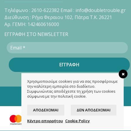
Τηλέφωνο : 2610-622382 Email : info@doubletrouble.gr
Διεύθυνση : Ρήγα Φεραιου 102, Πάτρα Τ.Κ. 26221
Αρ. ΓΕΜΗ: 142460616000
ΕΓΓΡΑΦΗ ΣΤΟ NEWSLETTER
Χρησιμοποιούμε cookies για να σας προσφέρουμε
την καλύτερη εμπειρία στο διαδίκτυο.
Συμφωνώντας αποδέχεστε τη χρήση των cookies
Copyright 2026 ©
doubletrouble.gr
σύμφωνα με την πολιτική cookie.
Designed & developed by
ASK
ΑΠΟΔΈΧΟΜΑΙ
ΔΕΝ ΑΠΟΔΈΧΟΜΑΙ
Κέντρο απορρήτου
Cookie Policy