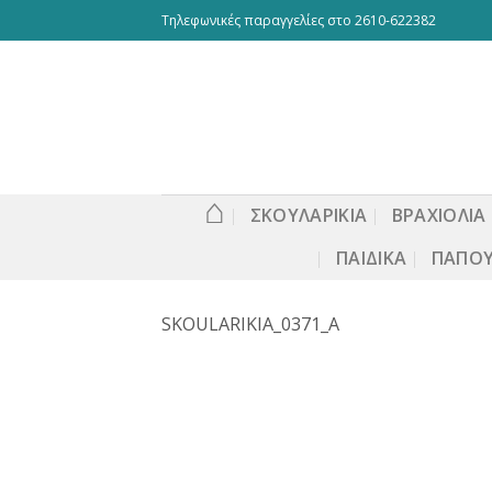
Skip
Τηλεφωνικές παραγγελίες στο 2610-622382
to
content
⌂
ΣΚΟΥΛΑΡΙΚΙΑ
ΒΡΑΧΙΟΛΙΑ
ΠΑΙΔΙΚΆ
ΠΑΠΟΎ
SKOULARIKIA_0371_A