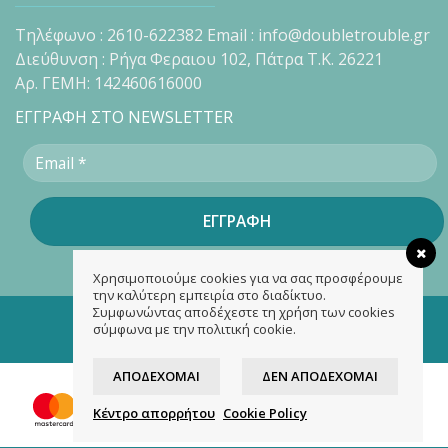
Τηλέφωνο : 2610-622382 Email : info@doubletrouble.gr
Διεύθυνση : Ρήγα Φεραιου 102, Πάτρα Τ.Κ. 26221
Αρ. ΓΕΜΗ: 142460616000
ΕΓΓΡΑΦΗ ΣΤΟ NEWSLETTER
Χρησιμοποιούμε cookies για να σας προσφέρουμε
την καλύτερη εμπειρία στο διαδίκτυο.
Συμφωνώντας αποδέχεστε τη χρήση των cookies
Copyright 2026 ©
doubletrouble.gr
σύμφωνα με την πολιτική cookie.
Designed & developed by
ASK
ΑΠΟΔΈΧΟΜΑΙ
ΔΕΝ ΑΠΟΔΈΧΟΜΑΙ
Κέντρο απορρήτου
Cookie Policy