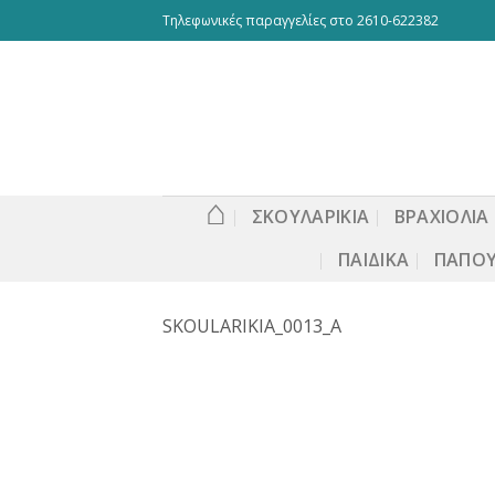
Skip
Τηλεφωνικές παραγγελίες στο 2610-622382
to
content
⌂
ΣΚΟΥΛΑΡΙΚΙΑ
ΒΡΑΧΙΟΛΙΑ
ΠΑΙΔΙΚΆ
ΠΑΠΟΎ
SKOULARIKIA_0013_A