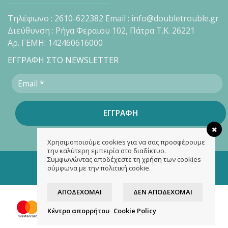
Τηλέφωνο : 2610-622382 Email : info@doubletrouble.gr
Διεύθυνση : Ρήγα Φεραιου 102, Πάτρα Τ.Κ. 26221
Αρ. ΓΕΜΗ: 142460616000
ΕΓΓΡΑΦΗ ΣΤΟ NEWSLETTER
Χρησιμοποιούμε cookies για να σας προσφέρουμε
την καλύτερη εμπειρία στο διαδίκτυο.
Συμφωνώντας αποδέχεστε τη χρήση των cookies
Copyright 2026 ©
doubletrouble.gr
σύμφωνα με την πολιτική cookie.
Designed & developed by
ASK
ΑΠΟΔΈΧΟΜΑΙ
ΔΕΝ ΑΠΟΔΈΧΟΜΑΙ
Κέντρο απορρήτου
Cookie Policy