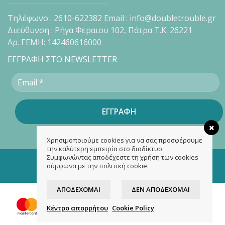
Τηλέφωνο : 2610-622382 Email : info@doubletrouble.gr
Διεύθυνση : Ρήγα Φεραιου 102, Πάτρα Τ.Κ. 26221
Αρ. ΓΕΜΗ: 142460616000
ΕΓΓΡΑΦΗ ΣΤΟ NEWSLETTER
Χρησιμοποιούμε cookies για να σας προσφέρουμε
την καλύτερη εμπειρία στο διαδίκτυο.
Συμφωνώντας αποδέχεστε τη χρήση των cookies
Copyright 2026 ©
doubletrouble.gr
σύμφωνα με την πολιτική cookie.
Designed & developed by
ASK
ΑΠΟΔΈΧΟΜΑΙ
ΔΕΝ ΑΠΟΔΈΧΟΜΑΙ
Κέντρο απορρήτου
Cookie Policy