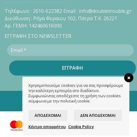
Τηλέφωνο : 2610-622382 Email : info@doubletrouble.gr
Διεύθυνση : Ρήγα Φεραιου 102, Πάτρα Τ.Κ. 26221
Αρ. ΓΕΜΗ: 142460616000
ΕΓΓΡΑΦΗ ΣΤΟ NEWSLETTER
Χρησιμοποιούμε cookies για να σας προσφέρουμε
την καλύτερη εμπειρία στο διαδίκτυο.
Συμφωνώντας αποδέχεστε τη χρήση των cookies
Copyright 2026 ©
doubletrouble.gr
σύμφωνα με την πολιτική cookie.
Designed & developed by
ASK
ΑΠΟΔΈΧΟΜΑΙ
ΔΕΝ ΑΠΟΔΈΧΟΜΑΙ
Κέντρο απορρήτου
Cookie Policy