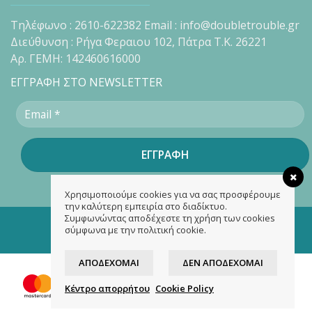
Τηλέφωνο : 2610-622382 Email : info@doubletrouble.gr
Διεύθυνση : Ρήγα Φεραιου 102, Πάτρα Τ.Κ. 26221
Αρ. ΓΕΜΗ: 142460616000
ΕΓΓΡΑΦΗ ΣΤΟ NEWSLETTER
Χρησιμοποιούμε cookies για να σας προσφέρουμε
την καλύτερη εμπειρία στο διαδίκτυο.
Συμφωνώντας αποδέχεστε τη χρήση των cookies
Copyright 2026 ©
doubletrouble.gr
σύμφωνα με την πολιτική cookie.
Designed & developed by
ASK
ΑΠΟΔΈΧΟΜΑΙ
ΔΕΝ ΑΠΟΔΈΧΟΜΑΙ
Κέντρο απορρήτου
Cookie Policy