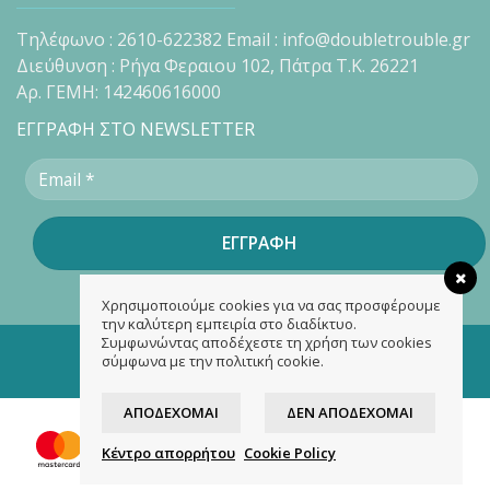
Τηλέφωνο : 2610-622382 Email : info@doubletrouble.gr
Διεύθυνση : Ρήγα Φεραιου 102, Πάτρα Τ.Κ. 26221
Αρ. ΓΕΜΗ: 142460616000
ΕΓΓΡΑΦΗ ΣΤΟ NEWSLETTER
Χρησιμοποιούμε cookies για να σας προσφέρουμε
την καλύτερη εμπειρία στο διαδίκτυο.
Συμφωνώντας αποδέχεστε τη χρήση των cookies
Copyright 2026 ©
doubletrouble.gr
σύμφωνα με την πολιτική cookie.
Designed & developed by
ASK
ΑΠΟΔΈΧΟΜΑΙ
ΔΕΝ ΑΠΟΔΈΧΟΜΑΙ
Κέντρο απορρήτου
Cookie Policy