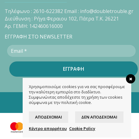
Τηλέφωνο : 2610-622382 Email : info@doubletrouble.gr
Διεύθυνση : Ρήγα Φεραιου 102, Πάτρα Τ.Κ. 26221
Αρ. ΓΕΜΗ: 142460616000
ΕΓΓΡΑΦΗ ΣΤΟ NEWSLETTER
Χρησιμοποιούμε cookies για να σας προσφέρουμε
την καλύτερη εμπειρία στο διαδίκτυο.
Συμφωνώντας αποδέχεστε τη χρήση των cookies
Copyright 2026 ©
doubletrouble.gr
σύμφωνα με την πολιτική cookie.
Designed & developed by
ASK
ΑΠΟΔΈΧΟΜΑΙ
ΔΕΝ ΑΠΟΔΈΧΟΜΑΙ
Κέντρο απορρήτου
Cookie Policy