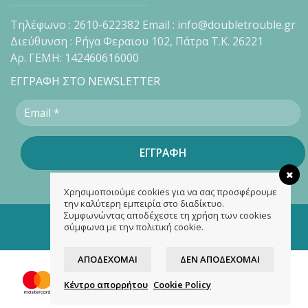
Τηλέφωνο : 2610-622382 Email : info@doubletrouble.gr
Διεύθυνση : Ρήγα Φεραιου 102, Πάτρα Τ.Κ. 26221
Αρ. ΓΕΜΗ: 142460616000
ΕΓΓΡΑΦΗ ΣΤΟ NEWSLETTER
Χρησιμοποιούμε cookies για να σας προσφέρουμε
την καλύτερη εμπειρία στο διαδίκτυο.
Συμφωνώντας αποδέχεστε τη χρήση των cookies
Copyright 2026 ©
doubletrouble.gr
σύμφωνα με την πολιτική cookie.
Designed & developed by
ASK
ΑΠΟΔΈΧΟΜΑΙ
ΔΕΝ ΑΠΟΔΈΧΟΜΑΙ
Κέντρο απορρήτου
Cookie Policy