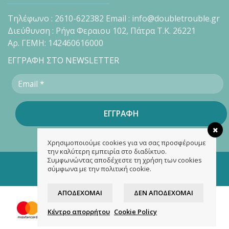
Τηλέφωνο : 2610-622382 Email : info@doubletrouble.gr
Διεύθυνση : Ρήγα Φεραιου 102, Πάτρα Τ.Κ. 26221
Αρ. ΓΕΜΗ: 142460616000
ΕΓΓΡΑΦΗ ΣΤΟ NEWSLETTER
Χρησιμοποιούμε cookies για να σας προσφέρουμε
την καλύτερη εμπειρία στο διαδίκτυο.
Συμφωνώντας αποδέχεστε τη χρήση των cookies
Copyright 2026 ©
doubletrouble.gr
σύμφωνα με την πολιτική cookie.
Designed & developed by
ASK
ΑΠΟΔΈΧΟΜΑΙ
ΔΕΝ ΑΠΟΔΈΧΟΜΑΙ
Κέντρο απορρήτου
Cookie Policy