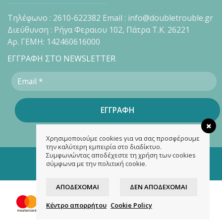
Τηλέφωνο : 2610-622382 Email : info@doubletrouble.gr
Διεύθυνση : Ρήγα Φεραιου 102, Πάτρα Τ.Κ. 26221
Αρ. ΓΕΜΗ: 142460616000
ΕΓΓΡΑΦΗ ΣΤΟ NEWSLETTER
Χρησιμοποιούμε cookies για να σας προσφέρουμε
την καλύτερη εμπειρία στο διαδίκτυο.
Συμφωνώντας αποδέχεστε τη χρήση των cookies
Copyright 2026 ©
doubletrouble.gr
σύμφωνα με την πολιτική cookie.
Designed & developed by
ASK
ΑΠΟΔΈΧΟΜΑΙ
ΔΕΝ ΑΠΟΔΈΧΟΜΑΙ
Κέντρο απορρήτου
Cookie Policy