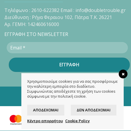
Τηλέφωνο : 2610-622382 Email : info@doubletrouble.gr
Διεύθυνση : Ρήγα Φεραιου 102, Πάτρα Τ.Κ. 26221
Αρ. ΓΕΜΗ: 142460616000
ΕΓΓΡΑΦΗ ΣΤΟ NEWSLETTER
Χρησιμοποιούμε cookies για να σας προσφέρουμε
την καλύτερη εμπειρία στο διαδίκτυο.
Συμφωνώντας αποδέχεστε τη χρήση των cookies
Copyright 2026 ©
doubletrouble.gr
σύμφωνα με την πολιτική cookie.
Designed & developed by
ASK
ΑΠΟΔΈΧΟΜΑΙ
ΔΕΝ ΑΠΟΔΈΧΟΜΑΙ
Κέντρο απορρήτου
Cookie Policy