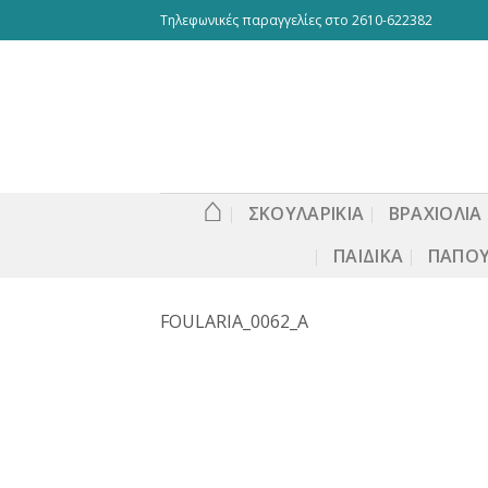
Skip
Τηλεφωνικές παραγγελίες στο 2610-622382
to
content
⌂
ΣΚΟΥΛΑΡΙΚΙΑ
ΒΡΑΧΙΟΛΙΑ
ΠΑΙΔΙΚΆ
ΠΑΠΟΎ
FOULARIA_0062_A