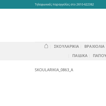
Skip
Τηλεφωνικές παραγγελίες στο 2610-622382
to
content
⌂
ΣΚΟΥΛΑΡΙΚΙΑ
ΒΡΑΧΙΟΛΙΑ
ΠΑΙΔΙΚΆ
ΠΑΠΟΎ
SKOULARIKIA_0863_A