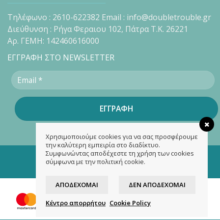
Τηλέφωνο : 2610-622382 Email : info@doubletrouble.gr
Διεύθυνση : Ρήγα Φεραιου 102, Πάτρα Τ.Κ. 26221
Αρ. ΓΕΜΗ: 142460616000
ΕΓΓΡΑΦΗ ΣΤΟ NEWSLETTER
Χρησιμοποιούμε cookies για να σας προσφέρουμε
την καλύτερη εμπειρία στο διαδίκτυο.
Συμφωνώντας αποδέχεστε τη χρήση των cookies
Copyright 2026 ©
doubletrouble.gr
σύμφωνα με την πολιτική cookie.
Designed & developed by
ASK
ΑΠΟΔΈΧΟΜΑΙ
ΔΕΝ ΑΠΟΔΈΧΟΜΑΙ
Κέντρο απορρήτου
Cookie Policy