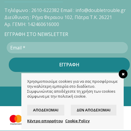
Τηλέφωνο : 2610-622382 Email : info@doubletrouble.gr
Διεύθυνση : Ρήγα Φεραιου 102, Πάτρα Τ.Κ. 26221
Αρ. ΓΕΜΗ: 142460616000
ΕΓΓΡΑΦΗ ΣΤΟ NEWSLETTER
Χρησιμοποιούμε cookies για να σας προσφέρουμε
την καλύτερη εμπειρία στο διαδίκτυο.
Συμφωνώντας αποδέχεστε τη χρήση των cookies
Copyright 2026 ©
doubletrouble.gr
σύμφωνα με την πολιτική cookie.
Designed & developed by
ASK
ΑΠΟΔΈΧΟΜΑΙ
ΔΕΝ ΑΠΟΔΈΧΟΜΑΙ
Κέντρο απορρήτου
Cookie Policy