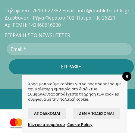
Τηλέφωνο : 2610-622382 Email : info@doubletrouble.gr
Διεύθυνση : Ρήγα Φεραιου 102, Πάτρα Τ.Κ. 26221
Αρ. ΓΕΜΗ: 142460616000
ΕΓΓΡΑΦΗ ΣΤΟ NEWSLETTER
Χρησιμοποιούμε cookies για να σας προσφέρουμε
την καλύτερη εμπειρία στο διαδίκτυο.
Συμφωνώντας αποδέχεστε τη χρήση των cookies
Copyright 2026 ©
doubletrouble.gr
σύμφωνα με την πολιτική cookie.
Designed & developed by
ASK
ΑΠΟΔΈΧΟΜΑΙ
ΔΕΝ ΑΠΟΔΈΧΟΜΑΙ
Κέντρο απορρήτου
Cookie Policy