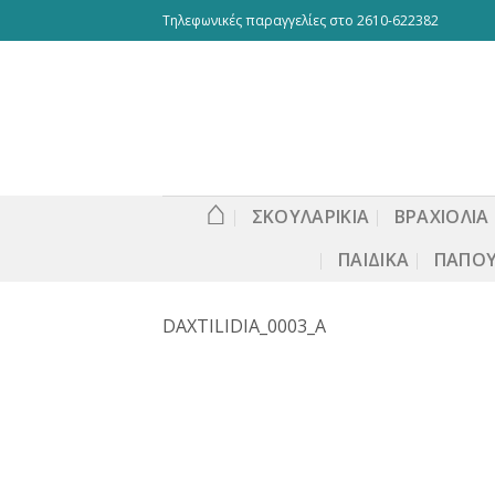
Skip
Τηλεφωνικές παραγγελίες στο 2610-622382
to
content
⌂
ΣΚΟΥΛΑΡΙΚΙΑ
ΒΡΑΧΙΟΛΙΑ
ΠΑΙΔΙΚΆ
ΠΑΠΟΎ
DAXTILIDIA_0003_A