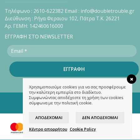
Τηλέφωνο : 2610-622382 Email : info@doubletrouble.gr
Διεύθυνση : Ρήγα Φεραιου 102, Πάτρα Τ.Κ. 26221
Αρ. ΓΕΜΗ: 142460616000
ΕΓΓΡΑΦΗ ΣΤΟ NEWSLETTER
Χρησιμοποιούμε cookies για να σας προσφέρουμε
την καλύτερη εμπειρία στο διαδίκτυο.
Συμφωνώντας αποδέχεστε τη χρήση των cookies
Copyright 2026 ©
doubletrouble.gr
σύμφωνα με την πολιτική cookie.
Designed & developed by
ASK
ΑΠΟΔΈΧΟΜΑΙ
ΔΕΝ ΑΠΟΔΈΧΟΜΑΙ
Κέντρο απορρήτου
Cookie Policy