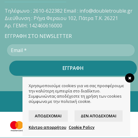
Τηλέφωνο : 2610-622382 Email : info@doubletrouble.gr
Διεύθυνση : Ρήγα Φεραιου 102, Πάτρα Τ.Κ. 26221
Αρ. ΓΕΜΗ: 142460616000
ΕΓΓΡΑΦΗ ΣΤΟ NEWSLETTER
Χρησιμοποιούμε cookies για να σας προσφέρουμε
την καλύτερη εμπειρία στο διαδίκτυο.
Συμφωνώντας αποδέχεστε τη χρήση των cookies
Copyright 2026 ©
doubletrouble.gr
σύμφωνα με την πολιτική cookie.
Designed & developed by
ASK
ΑΠΟΔΈΧΟΜΑΙ
ΔΕΝ ΑΠΟΔΈΧΟΜΑΙ
Κέντρο απορρήτου
Cookie Policy