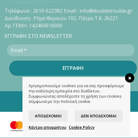
Τηλέφωνο : 2610-622382 Email : info@doubletrouble.gr
Διεύθυνση : Ρήγα Φεραιου 102, Πάτρα Τ.Κ. 26221
Αρ. ΓΕΜΗ: 142460616000
ΕΓΓΡΑΦΗ ΣΤΟ NEWSLETTER
Χρησιμοποιούμε cookies για να σας προσφέρουμε
την καλύτερη εμπειρία στο διαδίκτυο.
Συμφωνώντας αποδέχεστε τη χρήση των cookies
Copyright 2026 ©
doubletrouble.gr
σύμφωνα με την πολιτική cookie.
Designed & developed by
ASK
ΑΠΟΔΈΧΟΜΑΙ
ΔΕΝ ΑΠΟΔΈΧΟΜΑΙ
Κέντρο απορρήτου
Cookie Policy