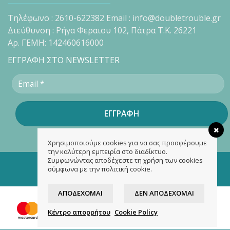
Τηλέφωνο : 2610-622382 Email : info@doubletrouble.gr
Διεύθυνση : Ρήγα Φεραιου 102, Πάτρα Τ.Κ. 26221
Αρ. ΓΕΜΗ: 142460616000
ΕΓΓΡΑΦΗ ΣΤΟ NEWSLETTER
Χρησιμοποιούμε cookies για να σας προσφέρουμε
την καλύτερη εμπειρία στο διαδίκτυο.
Συμφωνώντας αποδέχεστε τη χρήση των cookies
Copyright 2026 ©
doubletrouble.gr
σύμφωνα με την πολιτική cookie.
Designed & developed by
ASK
ΑΠΟΔΈΧΟΜΑΙ
ΔΕΝ ΑΠΟΔΈΧΟΜΑΙ
Κέντρο απορρήτου
Cookie Policy