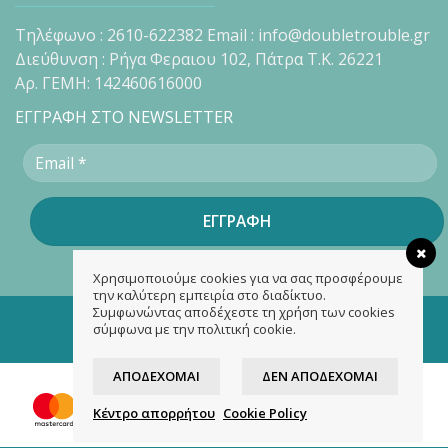
Τηλέφωνο : 2610-622382 Email : info@doubletrouble.gr
Διεύθυνση : Ρήγα Φεραιου 102, Πάτρα Τ.Κ. 26221
Αρ. ΓΕΜΗ: 142460616000
ΕΓΓΡΑΦΗ ΣΤΟ NEWSLETTER
Χρησιμοποιούμε cookies για να σας προσφέρουμε
την καλύτερη εμπειρία στο διαδίκτυο.
Συμφωνώντας αποδέχεστε τη χρήση των cookies
Copyright 2026 ©
doubletrouble.gr
σύμφωνα με την πολιτική cookie.
Designed & developed by
ASK
ΑΠΟΔΈΧΟΜΑΙ
ΔΕΝ ΑΠΟΔΈΧΟΜΑΙ
Κέντρο απορρήτου
Cookie Policy