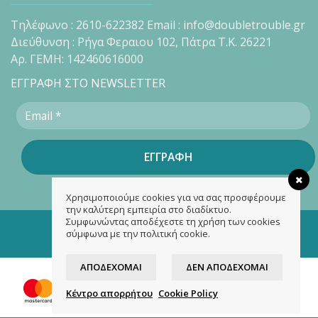
Τηλέφωνο : 2610-622382 Email : info@doubletrouble.gr
Διεύθυνση : Ρήγα Φεραιου 102, Πάτρα Τ.Κ. 26221
Αρ. ΓΕΜΗ: 142460616000
ΕΓΓΡΑΦΗ ΣΤΟ NEWSLETTER
Χρησιμοποιούμε cookies για να σας προσφέρουμε
την καλύτερη εμπειρία στο διαδίκτυο.
Συμφωνώντας αποδέχεστε τη χρήση των cookies
Copyright 2026 ©
doubletrouble.gr
σύμφωνα με την πολιτική cookie.
Designed & developed by
ASK
ΑΠΟΔΈΧΟΜΑΙ
ΔΕΝ ΑΠΟΔΈΧΟΜΑΙ
Κέντρο απορρήτου
Cookie Policy