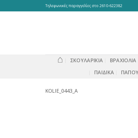
Skip
Τηλεφωνικές παραγγελίες στο 2610-622382
to
content
⌂
ΣΚΟΥΛΑΡΙΚΙΑ
ΒΡΑΧΙΟΛΙΑ
ΠΑΙΔΙΚΆ
ΠΑΠΟΎ
KOLIE_0443_A