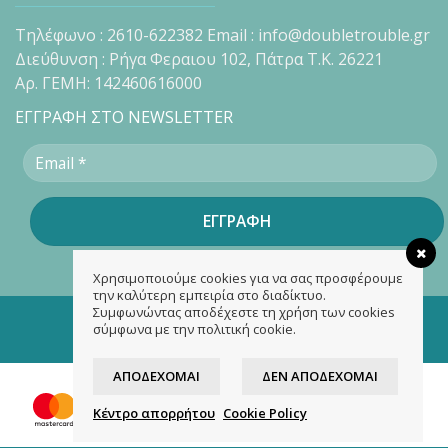
Τηλέφωνο : 2610-622382 Email : info@doubletrouble.gr
Διεύθυνση : Ρήγα Φεραιου 102, Πάτρα Τ.Κ. 26221
Αρ. ΓΕΜΗ: 142460616000
ΕΓΓΡΑΦΗ ΣΤΟ NEWSLETTER
Χρησιμοποιούμε cookies για να σας προσφέρουμε
την καλύτερη εμπειρία στο διαδίκτυο.
Συμφωνώντας αποδέχεστε τη χρήση των cookies
Copyright 2026 ©
doubletrouble.gr
σύμφωνα με την πολιτική cookie.
Designed & developed by
ASK
ΑΠΟΔΈΧΟΜΑΙ
ΔΕΝ ΑΠΟΔΈΧΟΜΑΙ
Κέντρο απορρήτου
Cookie Policy