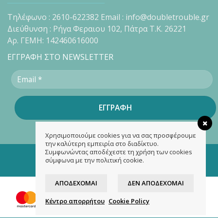
Τηλέφωνο : 2610-622382 Email : info@doubletrouble.gr
Διεύθυνση : Ρήγα Φεραιου 102, Πάτρα Τ.Κ. 26221
Αρ. ΓΕΜΗ: 142460616000
ΕΓΓΡΑΦΗ ΣΤΟ NEWSLETTER
Χρησιμοποιούμε cookies για να σας προσφέρουμε
την καλύτερη εμπειρία στο διαδίκτυο.
Συμφωνώντας αποδέχεστε τη χρήση των cookies
Copyright 2026 ©
doubletrouble.gr
σύμφωνα με την πολιτική cookie.
Designed & developed by
ASK
ΑΠΟΔΈΧΟΜΑΙ
ΔΕΝ ΑΠΟΔΈΧΟΜΑΙ
Κέντρο απορρήτου
Cookie Policy