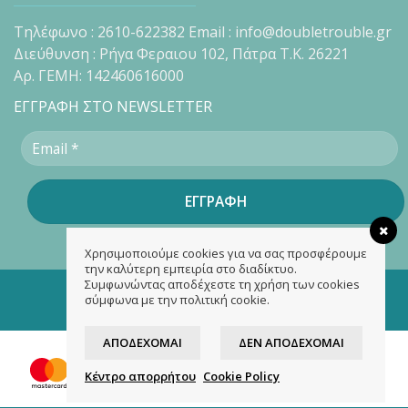
Τηλέφωνο : 2610-622382 Email : info@doubletrouble.gr
Διεύθυνση : Ρήγα Φεραιου 102, Πάτρα Τ.Κ. 26221
Αρ. ΓΕΜΗ: 142460616000
ΕΓΓΡΑΦΗ ΣΤΟ NEWSLETTER
Χρησιμοποιούμε cookies για να σας προσφέρουμε
την καλύτερη εμπειρία στο διαδίκτυο.
Συμφωνώντας αποδέχεστε τη χρήση των cookies
Copyright 2026 ©
doubletrouble.gr
σύμφωνα με την πολιτική cookie.
Designed & developed by
ASK
ΑΠΟΔΈΧΟΜΑΙ
ΔΕΝ ΑΠΟΔΈΧΟΜΑΙ
Κέντρο απορρήτου
Cookie Policy