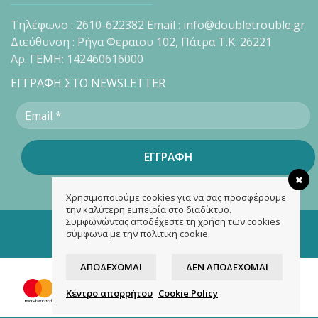
Τηλέφωνο : 2610-622382 Email : info@doubletrouble.gr
Διεύθυνση : Ρήγα Φεραιου 102, Πάτρα Τ.Κ. 26221
Αρ. ΓΕΜΗ: 142460616000
ΕΓΓΡΑΦΗ ΣΤΟ NEWSLETTER
Χρησιμοποιούμε cookies για να σας προσφέρουμε
την καλύτερη εμπειρία στο διαδίκτυο.
Συμφωνώντας αποδέχεστε τη χρήση των cookies
Copyright 2026 ©
doubletrouble.gr
σύμφωνα με την πολιτική cookie.
Designed & developed by
ASK
ΑΠΟΔΈΧΟΜΑΙ
ΔΕΝ ΑΠΟΔΈΧΟΜΑΙ
Κέντρο απορρήτου
Cookie Policy