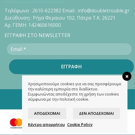
Τηλέφωνο : 2610-622382 Email : info@doubletrouble.gr
Διεύθυνση : Ρήγα Φεραιου 102, Πάτρα Τ.Κ. 26221
Αρ. ΓΕΜΗ: 142460616000
ΕΓΓΡΑΦΗ ΣΤΟ NEWSLETTER
Χρησιμοποιούμε cookies για να σας προσφέρουμε
την καλύτερη εμπειρία στο διαδίκτυο.
Συμφωνώντας αποδέχεστε τη χρήση των cookies
Copyright 2026 ©
doubletrouble.gr
σύμφωνα με την πολιτική cookie.
Designed & developed by
ASK
ΑΠΟΔΈΧΟΜΑΙ
ΔΕΝ ΑΠΟΔΈΧΟΜΑΙ
Κέντρο απορρήτου
Cookie Policy