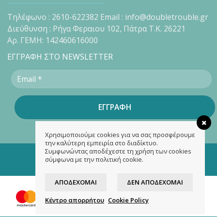
Τηλέφωνο : 2610-622382 Email : info@doubletrouble.gr
Διεύθυνση : Ρήγα Φεραιου 102, Πάτρα Τ.Κ. 26221
Αρ. ΓΕΜΗ: 142460616000
ΕΓΓΡΑΦΗ ΣΤΟ NEWSLETTER
Χρησιμοποιούμε cookies για να σας προσφέρουμε
την καλύτερη εμπειρία στο διαδίκτυο.
Συμφωνώντας αποδέχεστε τη χρήση των cookies
Copyright 2026 ©
doubletrouble.gr
σύμφωνα με την πολιτική cookie.
Designed & developed by
ASK
ΑΠΟΔΈΧΟΜΑΙ
ΔΕΝ ΑΠΟΔΈΧΟΜΑΙ
Κέντρο απορρήτου
Cookie Policy