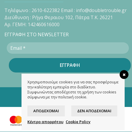
Τηλέφωνο : 2610-622382 Email : info@doubletrouble.gr
Διεύθυνση : Ρήγα Φεραιου 102, Πάτρα Τ.Κ. 26221
Αρ. ΓΕΜΗ: 142460616000
ΕΓΓΡΑΦΗ ΣΤΟ NEWSLETTER
Χρησιμοποιούμε cookies για να σας προσφέρουμε
την καλύτερη εμπειρία στο διαδίκτυο.
Συμφωνώντας αποδέχεστε τη χρήση των cookies
Copyright 2026 ©
doubletrouble.gr
σύμφωνα με την πολιτική cookie.
Designed & developed by
ASK
ΑΠΟΔΈΧΟΜΑΙ
ΔΕΝ ΑΠΟΔΈΧΟΜΑΙ
Κέντρο απορρήτου
Cookie Policy