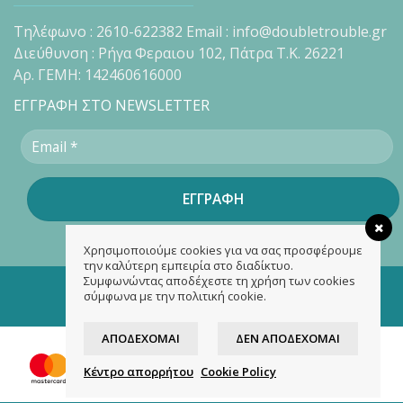
Τηλέφωνο : 2610-622382 Email : info@doubletrouble.gr
Διεύθυνση : Ρήγα Φεραιου 102, Πάτρα Τ.Κ. 26221
Αρ. ΓΕΜΗ: 142460616000
ΕΓΓΡΑΦΗ ΣΤΟ NEWSLETTER
Χρησιμοποιούμε cookies για να σας προσφέρουμε
την καλύτερη εμπειρία στο διαδίκτυο.
Συμφωνώντας αποδέχεστε τη χρήση των cookies
Copyright 2026 ©
doubletrouble.gr
σύμφωνα με την πολιτική cookie.
Designed & developed by
ASK
ΑΠΟΔΈΧΟΜΑΙ
ΔΕΝ ΑΠΟΔΈΧΟΜΑΙ
Κέντρο απορρήτου
Cookie Policy