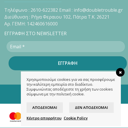
Τηλέφωνο : 2610-622382 Email : info@doubletrouble.gr
Διεύθυνση : Ρήγα Φεραιου 102, Πάτρα Τ.Κ. 26221
Αρ. ΓΕΜΗ: 142460616000
ΕΓΓΡΑΦΗ ΣΤΟ NEWSLETTER
Χρησιμοποιούμε cookies για να σας προσφέρουμε
την καλύτερη εμπειρία στο διαδίκτυο.
Συμφωνώντας αποδέχεστε τη χρήση των cookies
Copyright 2026 ©
doubletrouble.gr
σύμφωνα με την πολιτική cookie.
Designed & developed by
ASK
ΑΠΟΔΈΧΟΜΑΙ
ΔΕΝ ΑΠΟΔΈΧΟΜΑΙ
Κέντρο απορρήτου
Cookie Policy