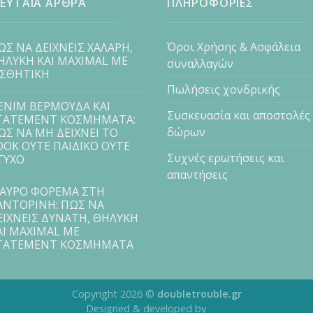
ΕΥΤΑΙΑ ΑΡΘΡΑ
ΠΛΗΡΟΦΟΡΙΕΣ
Όροι Χρήσης & Ασφάλεια
ΩΣ ΝΑ ΔΕΙΧΝΕΙΣ ΧΑΛΑΡΗ,
ΗΛΥΚΗ ΚΑΙ MAXIMAL ΜΕ
συναλλαγών
ΙΣΘΗΤΙΚΗ
Πωλήσεις χονδρικής
ENIM ΒΕΡΜΟΥΔΑ ΚΑΙ
Συσκευασία και αποστολές
TATEMENT ΚΟΣΜΗΜΑΤΑ:
δώρων
ΩΣ ΝΑ ΜΗ ΔΕΙΧΝΕΙ ΤΟ
OOK ΟΥΤΕ ΠΑΙΔΙΚΟ ΟΥΤΕ
Συχνές ερωτήσεις και
ΤΥΧΟ
απαντήσεις
ΑΥΡΟ ΦΟΡΕΜΑ ΣΤΗ
ΑΝΤΟΡΙΝΗ: ΠΩΣ ΝΑ
ΕΙΧΝΕΙΣ ΔΥΝΑΤΗ, ΘΗΛΥΚΗ
ΑΙ MAXIMAL ΜΕ
TATEMENT ΚΟΣΜΗΜΑΤΑ
Copyright 2026 ©
doubletrouble.gr
Designed & developed by
ASK