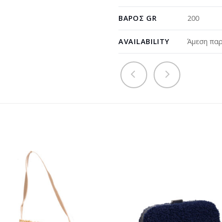
ΒΆΡΟΣ GR
200
AVAILABILITY
Άμεση παρ
Προσθήκη
Προσθ
στη
στη
wishlist
wishli