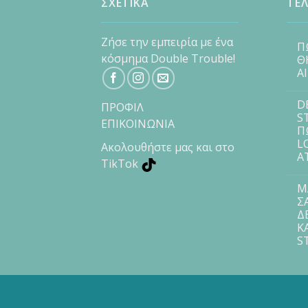
ΣΧΕΤΙΚΑ
ΤΕΛ
Ζήσε την εμπειρία με ένα
Π
κόσμημα Double Trouble!
Θ
Α
D
ΠΡΟΦΙΛ
S
ΕΠΙΚΟΙΝΩΝΙΑ
Π
L
Ακολουθήστε μας και στο
Α
TikTok
Μ
Σ
Δ
Κ
S