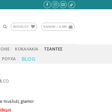
WISHLIST
ΚΑΛΆΘΙ /
0,00
€
ΚΟΛΙΕ
ΚΟΚΑΛΆΚΙΑ
ΤΣΆΝΤΕΣ
BLOG
ΡΟΎΧΑ
Σ
& CO.
ε πινελιές glamor
όθεμα