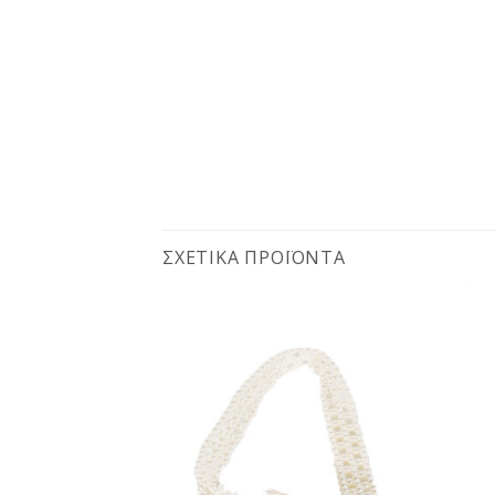
ΣΧΕΤΙΚΆ ΠΡΟΪΌΝΤΑ
Προσθήκη
Προσθήκη
στη
στη
wishlist
wishlist