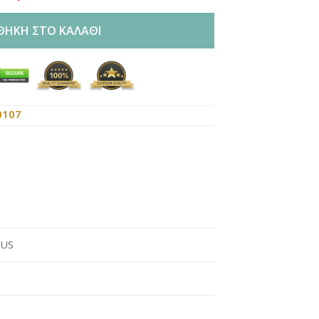
ΘΉΚΗ ΣΤΟ ΚΑΛΆΘΙ
0107
US