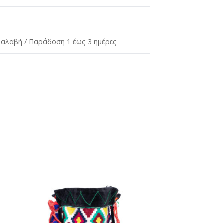
αλαβή / Παράδοση 1 έως 3 ημέρες
ήκη
Προσθήκη
στη
st
wishlist